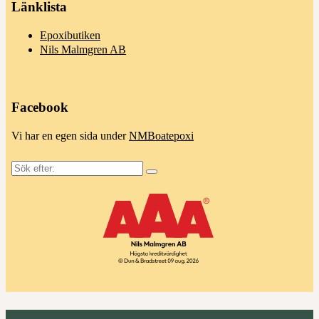
Länklista
Epoxibutiken
Nils Malmgren AB
Facebook
Vi har en egen sida under
NMBoatepoxi
Sök
efter: