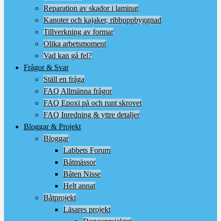
Reparation av skador i laminat
Kanoter och kajaker, ribbuppbyggnad
Tillverkning av formar
Olika arbetsmoment
Vad kan gå fel?
Frågor & Svar
Ställ en fråga
FAQ Allmänna frågor
FAQ Epoxi på och runt skrovet
FAQ Inredning & yttre detaljer
Bloggar & Projekt
Bloggar
Labbets Forum
Båtmässor
Båten Nisse
Helt annat
Båtprojekt
Läsares projekt