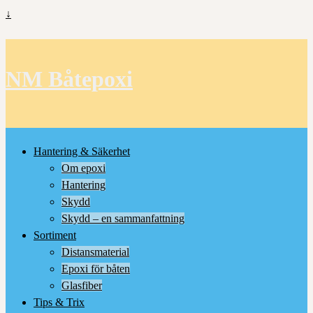
↓
NM Båtepoxi
Hantering & Säkerhet
Om epoxi
Hantering
Skydd
Skydd – en sammanfattning
Sortiment
Distansmaterial
Epoxi för båten
Glasfiber
Tips & Trix