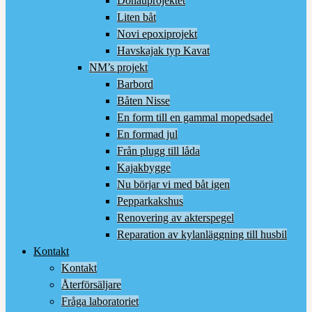
Donauprojektet
Liten båt
Novi epoxiprojekt
Havskajak typ Kavat
NM’s projekt
Barbord
Båten Nisse
En form till en gammal mopedsadel
En formad jul
Från plugg till låda
Kajakbygge
Nu börjar vi med båt igen
Pepparkakshus
Renovering av akterspegel
Reparation av kylanläggning till husbil
Kontakt
Kontakt
Återförsäljare
Fråga laboratoriet