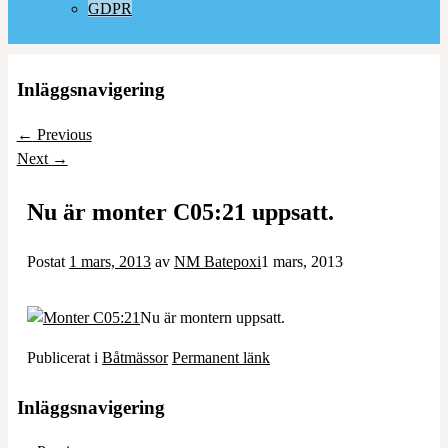
GDPR
Inläggsnavigering
←
Previous
Next
→
Nu är monter C05:21 uppsatt.
Postat
1 mars, 2013
av
NM Batepoxi
1 mars, 2013
Nu är montern uppsatt.
Publicerat i
Båtmässor
Permanent länk
Inläggsnavigering