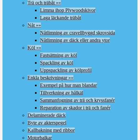
Trä och träbåt »»
Limma ihop Plywoodskivor
Laga läckande träbåt
Nåt »»
Nåtlimning av cravellbyggd skrovsida
Nåtlimning av däck eller andra ytor
Köl »»
Fastsättning av köl
Spackling av köl
Uppspackling av kölprofil
Enkla beskrivningar »»
Exempel på hur man blandar
Tillverkning av hålkäl
Sammanfogning av trä och kryssfanér
Reparation av skador i trä och fanér
Delaminerade däck
Byte av akterspegel
Kallbakning med ribbor
Motorbalkar