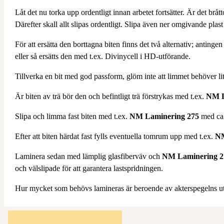
Låt det nu torka upp ordentligt innan arbetet fortsätter. Är det bråt
Därefter skall allt slipas ordentligt. Slipa även ner omgivande plast
För att ersätta den borttagna biten finns det två alternativ; antin
eller så ersätts den med t.ex. Divinycell i HD-utförande.
Tillverka en bit med god passform, glöm inte att limmet behöver l
Är biten av trä bör den och befintligt trä förstrykas med t.ex.
NM L
Slipa och limma fast biten med t.ex.
NM Laminering 275
med c
Efter att biten härdat fast fylls eventuella tomrum upp med t.ex.
NM
Laminera sedan med lämplig glasfiberväv och
NM Laminering 2
och välslipade för att garantera lastspridningen.
Hur mycket som behövs lamineras är beroende av akterspegelns u