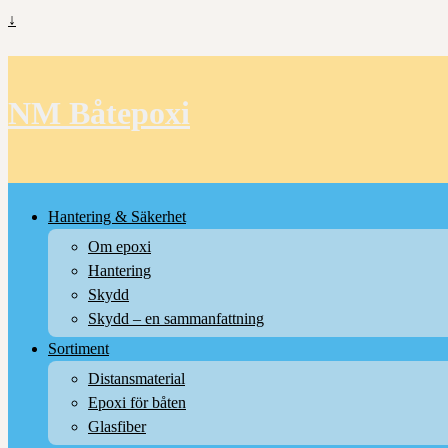
↓
NM Båtepoxi
Hantering & Säkerhet
Om epoxi
Hantering
Skydd
Skydd – en sammanfattning
Sortiment
Distansmaterial
Epoxi för båten
Glasfiber