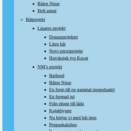
Båten Nisse
Helt annat
Båtprojekt
Läsares projekt
Donauprojektet
Liten båt
Novi epoxiprojekt
Havskajak typ Kavat
NM’s projekt
Barbord
Båten Nisse
En form till en gammal mopedsadel
En formad jul
Från plugg till låda
Kajakbygge
Nu börjar vi med båt igen
Pepparkakshus