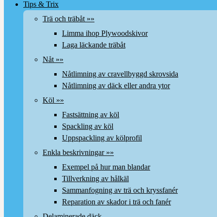
Tips & Trix
Trä och träbåt »»
Limma ihop Plywoodskivor
Laga läckande träbåt
Nåt »»
Nåtlimning av cravellbyggd skrovsida
Nåtlimning av däck eller andra ytor
Köl »»
Fastsättning av köl
Spackling av köl
Uppspackling av kölprofil
Enkla beskrivningar »»
Exempel på hur man blandar
Tillverkning av hålkäl
Sammanfogning av trä och kryssfanér
Reparation av skador i trä och fanér
Delaminerade däck