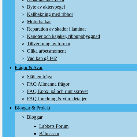
Byte av akterspegel
Kallbakning med ribbor
Motorbalkar
Reparation av skador i laminat
Kanoter och kajaker, ribbuppbyggnad
Tillverkning av formar
Olika arbetsmoment
Vad kan gå fel?
Frågor & Svar
Ställ en fråga
FAQ Allmänna frågor
FAQ Epoxi på och runt skrovet
FAQ Inredning & yttre detaljer
Bloggar & Projekt
Bloggar
Labbets Forum
Båtmässor