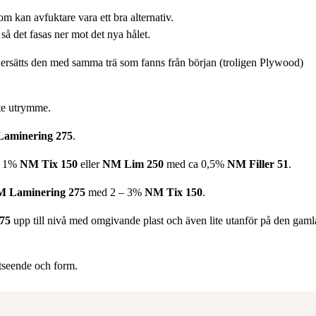
tom kan avfuktare vara ett bra alternativ.
 så det fasas ner mot det nya hålet.
gen ersätts den med samma trä som fanns från början (troligen Plywood)
ite utrymme.
aminering 275
.
a 1%
NM Tix 150
eller
NM Lim 250
med ca 0,5%
NM Filler 51
.
 Laminering 275
med 2 – 3%
NM Tix 150
.
75
upp till nivå med omgivande plast och även lite utanför på den gaml
tseende och form.