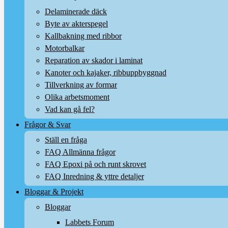
Delaminerade däck
Byte av akterspegel
Kallbakning med ribbor
Motorbalkar
Reparation av skador i laminat
Kanoter och kajaker, ribbuppbyggnad
Tillverkning av formar
Olika arbetsmoment
Vad kan gå fel?
Frågor & Svar
Ställ en fråga
FAQ Allmänna frågor
FAQ Epoxi på och runt skrovet
FAQ Inredning & yttre detaljer
Bloggar & Projekt
Bloggar
Labbets Forum