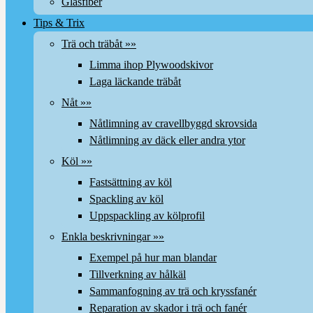
Glasfiber
Tips & Trix
Trä och träbåt »»
Limma ihop Plywoodskivor
Laga läckande träbåt
Nåt »»
Nåtlimning av cravellbyggd skrovsida
Nåtlimning av däck eller andra ytor
Köl »»
Fastsättning av köl
Spackling av köl
Uppspackling av kölprofil
Enkla beskrivningar »»
Exempel på hur man blandar
Tillverkning av hålkäl
Sammanfogning av trä och kryssfanér
Reparation av skador i trä och fanér