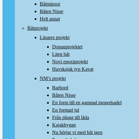
Båtmässor
Båten Nisse
Helt annat
Båtprojekt
Läsares projekt
Donauprojektet
Liten båt
Novi epoxiprojekt
Havskajak typ Kavat
NM’s projekt
Barbord
Båten Nisse
En form till en gammal mopedsadel
En formad jul
Från plugg till låda
Kajakbygge
Nu börjar vi med båt igen