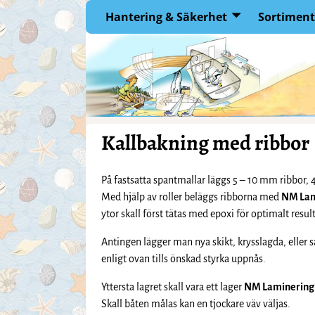
Hantering & Säkerhet
Sortiment
Kallbakning med ribbor
På fastsatta spantmallar läggs 5 – 10 mm ribbor,
Med hjälp av roller beläggs ribborna med
NM Lam
ytor skall först tätas med epoxi för optimalt result
Antingen lägger man nya skikt, krysslagda, eller 
enligt ovan tills önskad styrka uppnås.
Yttersta lagret skall vara ett lager
NM Laminering
Skall båten målas kan en tjockare väv väljas.