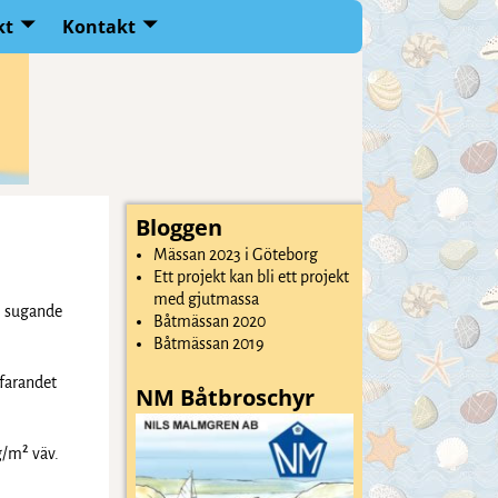
kt
Kontakt
Bloggen
Mässan 2023 i Göteborg
Ett projekt kan bli ett projekt
med gjutmassa
a sugande
Båtmässan 2020
Båtmässan 2019
rfarandet
NM Båtbroschyr
g/m² väv.