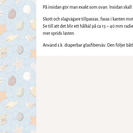
På insidan gör man exakt som ovan. Insidan skal
Skott och slagvägare tillpassas, fasas i kanten
Se till att det blir ett hålkäl på ca 15 – 40 mm ra
mer sprids lasten.
Använd s.k. draperbar glasfiberväv. Den följer båt