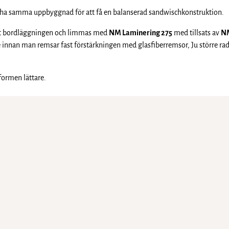
l ha samma uppbyggnad för att få en balanserad sandwischkonstruktion.
 mot bordläggningen och limmas med
NM Laminering 275
med tillsats av
NM
die innan man remsar fast förstärkningen med glasfiberremsor, Ju större rad
formen lättare.