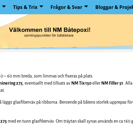
Tips & Trix
Frågor & Svar
Bloggar & Proje
 40 – 60 mm breda, som limmas och fixeras på plats.
inering 275
, eventuellt med tillsats av
NM Tix 150
eller
NM Filler 51
. All
at.
så läggs glasfiberväv på ribborna. Beroende på båtens storlek upprepas fö
 275
med en tunn glasfiberväv. Om träytan skall synas används en ca 160 