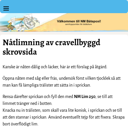
Nåtlimning av cravellbyggd
skrovsida
Kanske är nåten dålig och läcker, här är ett förslag på åtgärd:
Öppna nåten med såg eller fräs, undersök först vilken tjocklek så att
man kan få lämpliga trälister att sätta in i sprickan.
Rensa därefter sprickan och fyll den med
NM Lim 250
, se till att
limmet tränger ned i botten.
Knacka nu in trälisten, som skall vara lite konisk, i sprickan och se till
att den stannar i sprickan. Använd eventuellt tejp för att fixera. Skrapa
bort överflödigt lim.