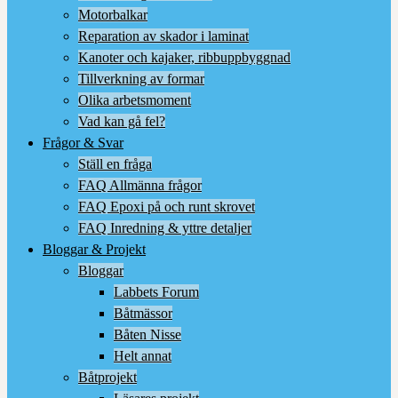
Motorbalkar
Reparation av skador i laminat
Kanoter och kajaker, ribbuppbyggnad
Tillverkning av formar
Olika arbetsmoment
Vad kan gå fel?
Frågor & Svar
Ställ en fråga
FAQ Allmänna frågor
FAQ Epoxi på och runt skrovet
FAQ Inredning & yttre detaljer
Bloggar & Projekt
Bloggar
Labbets Forum
Båtmässor
Båten Nisse
Helt annat
Båtprojekt