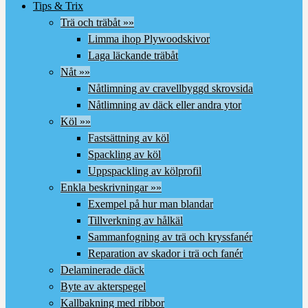
Tips & Trix
Trä och träbåt »»
Limma ihop Plywoodskivor
Laga läckande träbåt
Nåt »»
Nåtlimning av cravellbyggd skrovsida
Nåtlimning av däck eller andra ytor
Köl »»
Fastsättning av köl
Spackling av köl
Uppspackling av kölprofil
Enkla beskrivningar »»
Exempel på hur man blandar
Tillverkning av hålkäl
Sammanfogning av trä och kryssfanér
Reparation av skador i trä och fanér
Delaminerade däck
Byte av akterspegel
Kallbakning med ribbor