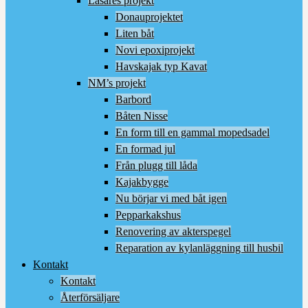
Läsares projekt
Donauprojektet
Liten båt
Novi epoxiprojekt
Havskajak typ Kavat
NM’s projekt
Barbord
Båten Nisse
En form till en gammal mopedsadel
En formad jul
Från plugg till låda
Kajakbygge
Nu börjar vi med båt igen
Pepparkakshus
Renovering av akterspegel
Reparation av kylanläggning till husbil
Kontakt
Kontakt
Återförsäljare