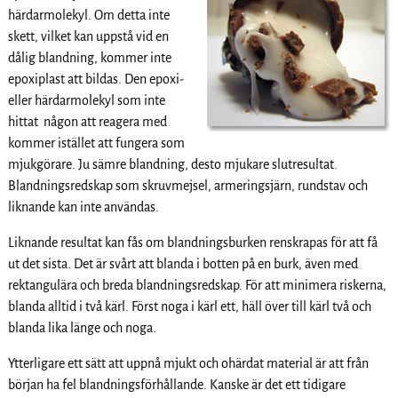
härdarmolekyl. Om detta inte
skett, vilket kan uppstå vid en
dålig blandning, kommer inte
epoxiplast att bildas. Den epoxi-
eller härdarmolekyl som inte
hittat någon att reagera med
kommer istället att fungera som
mjukgörare. Ju sämre blandning, desto mjukare slutresultat.
Blandningsredskap som skruvmejsel, armeringsjärn, rundstav och
liknande kan inte användas.
Liknande resultat kan fås om blandningsburken renskrapas för att få
ut det sista. Det är svårt att blanda i botten på en burk, även med
rektangulära och breda blandningsredskap. För att minimera riskerna,
blanda alltid i två kärl. Först noga i kärl ett, häll över till kärl två och
blanda lika länge och noga.
Ytterligare ett sätt att uppnå mjukt och ohärdat material är att från
början ha fel blandningsförhållande. Kanske är det ett tidigare