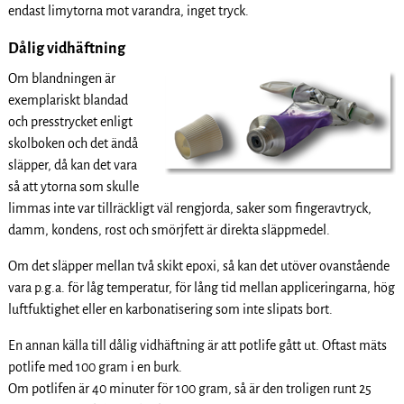
endast limytorna mot varandra, inget tryck.
Dålig vidhäftning
Om blandningen är
exemplariskt blandad
och presstrycket enligt
skolboken och det ändå
släpper, då kan det vara
så att ytorna som skulle
limmas inte var tillräckligt väl rengjorda, saker som fingeravtryck,
damm, kondens, rost och smörjfett är direkta släppmedel.
Om det släpper mellan två skikt epoxi, så kan det utöver ovanstående
vara p.g.a. för låg temperatur, för lång tid mellan appliceringarna, hög
luftfuktighet eller en karbonatisering som inte slipats bort.
En annan källa till dålig vidhäftning är att potlife gått ut. Oftast mäts
potlife med 100 gram i en burk.
Om potlifen är 40 minuter för 100 gram, så är den troligen runt 25