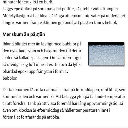
minuter för ett kilo i en burk.
Läggs epoxiplast på som passerat potlife, så uteblir vidhäftningen.
Molekylkedjorna har blivit så långa att epoxin inte väter på underlaget
längre. Värmen från reaktionen gör ändå att plasten känns helt ok.
Mer skum än på sjön
Ibland blir det mer än lovligt med bubblor på
den nylackade ytan och bakgrunden till detta
är den så kallade gaslagen. Om värmen stiger
så utvidgar sig luft inne i t.ex. trä och då lyfts
ohärdad epoxi upp från ytan i form av
bubblor.
Detta fenomen fås ofta när man lackar på förmiddagen, runt kl 10, sen
kommer solen och värmer på. Att belägga ytor på fallande temperatur
är att föredra. Tänk på att vissa föremål har lång uppvärmningstid, så
även om klockan är eftermiddag så håller temperaturen inne i
föremålet fortfarande på att öka.