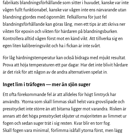
fabrikats blandningsförhållande som sitter i huvudet, kanske var inte
vågen fullt funktionabel, kanske var vågen inte ens närvarande utan
blandning gjordes med ögonmått. Felkällorna för just fel
blandningsförhållande kan göras lång, men ett tips är att skriva ner
vikten för epoxin och vikten för härdaren på blandningsburken.
Kontrollera alltid vågen först mot en känd vikt. Att tillverka sig en
egen liten kalibreringsvikt och ha i fickan är inte svårt.
För låg härdningstemperatur kan också bidraga med mjukt resultat.
Prova att höja temperaturen ett par dagar. Har det inte blivit hårdare
är det risk för att någon av de andra alternativen spelat in.
Inget lim i träfogen — mer än sjön suger
Ett ofta förekommande fel är att alldeles för högt limtryck har
användts. Ytorna som skall limmas skall helst vara grovslipade och
presstrycket inte större än att bitarna ligger mot varandra. Risken är
annars att det höga presstrycket skjuter ut majoriteten av limmet ur
fogen och sedan suger trät i sig resten. Kvar blir en torr fog.
Skall fogen vara minimal, förlimma isåfall ytorna först, men lägg