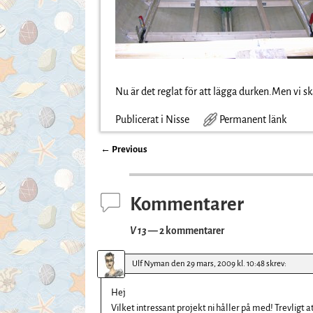
Nu är det reglat för att lägga durken.Men vi s
Publicerat i
Nisse
Permanent länk
←
Previous
Inläggsnavigering
Kommentarer
V 13
— 2 kommentarer
Ulf Nyman
den
29 mars, 2009 kl. 10:48
skrev:
Hej
Vilket intressant projekt ni håller på med! Trevligt 