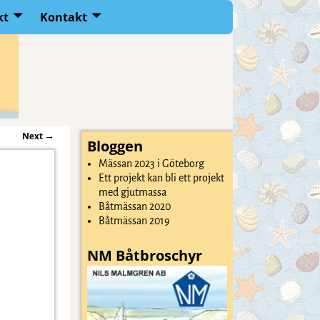
kt
Kontakt
Next
→
Bloggen
Mässan 2023 i Göteborg
Ett projekt kan bli ett projekt
med gjutmassa
Båtmässan 2020
Båtmässan 2019
NM Båtbroschyr