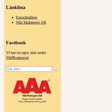
Länklista
Epoxibutiken
Nils Malmgren AB
Facebook
Vi har en egen sida under
NMBoatepoxi
Sök
efter: