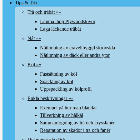
Tips & Trix
Trä och träbåt »»
Limma ihop Plywoodskivor
Laga läckande träbåt
Nåt »»
Nåtlimning av cravellbyggd skrovsida
Nåtlimning av däck eller andra ytor
Köl »»
Fastsättning av köl
Spackling av köl
Uppspackling av kölprofil
Enkla beskrivningar »»
Exempel på hur man blandar
Tillverkning av hålkäl
Sammanfogning av trä och kryssfanér
Reparation av skador i trä och fanér
Delaminerade däck