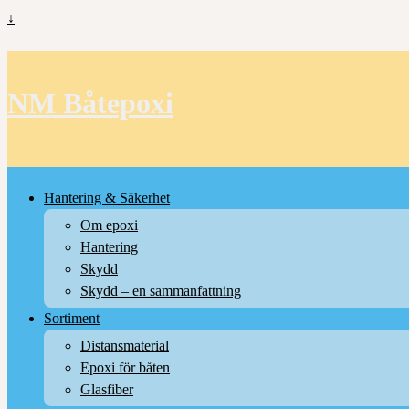
↓
NM Båtepoxi
Hantering & Säkerhet
Om epoxi
Hantering
Skydd
Skydd – en sammanfattning
Sortiment
Distansmaterial
Epoxi för båten
Glasfiber