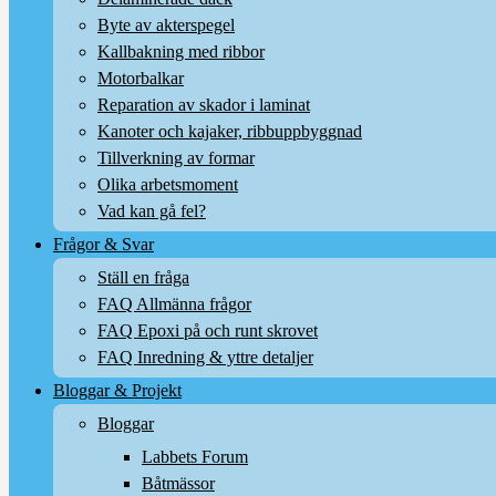
Byte av akterspegel
Kallbakning med ribbor
Motorbalkar
Reparation av skador i laminat
Kanoter och kajaker, ribbuppbyggnad
Tillverkning av formar
Olika arbetsmoment
Vad kan gå fel?
Frågor & Svar
Ställ en fråga
FAQ Allmänna frågor
FAQ Epoxi på och runt skrovet
FAQ Inredning & yttre detaljer
Bloggar & Projekt
Bloggar
Labbets Forum
Båtmässor