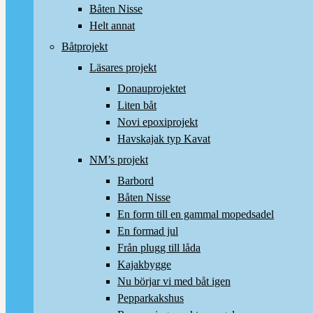
Båten Nisse
Helt annat
Båtprojekt
Läsares projekt
Donauprojektet
Liten båt
Novi epoxiprojekt
Havskajak typ Kavat
NM’s projekt
Barbord
Båten Nisse
En form till en gammal mopedsadel
En formad jul
Från plugg till låda
Kajakbygge
Nu börjar vi med båt igen
Pepparkakshus