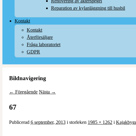
Renovering av akterspegel
Reparation av kylanläggning till husbil
Kontakt
Kontakt
Återförsäljare
Fråga laboratoriet
GDPR
Bildnavigering
← Föregående
Nästa →
67
Publicerad
6 september, 2013
i storleken
1985 × 1262
i
Kajakbyg