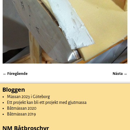
← Föregående
Nästa →
Bildnavigering
Bloggen
Mässan 2023 i Göteborg
Ett projekt kan bli ett projekt med gjutmassa
Båtmässan 2020
Båtmässan 2019
NM Båtbroschyr