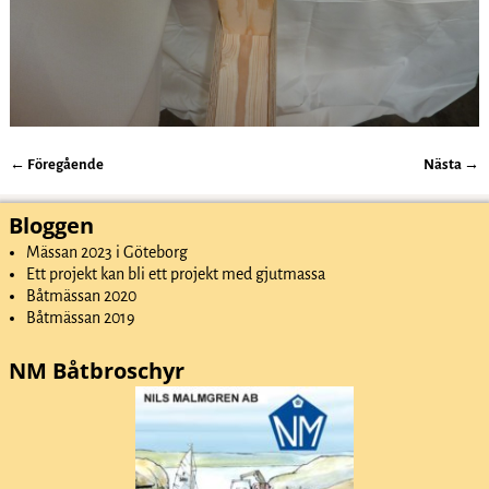
← Föregående
Nästa →
Bildnavigering
Bloggen
Mässan 2023 i Göteborg
Ett projekt kan bli ett projekt med gjutmassa
Båtmässan 2020
Båtmässan 2019
NM Båtbroschyr