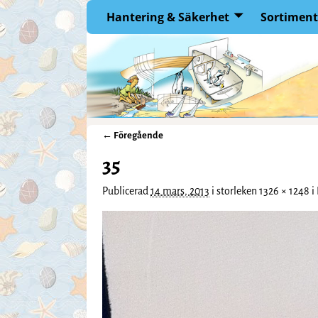
Hantering & Säkerhet
Sortiment
← Föregående
Bildnavigering
35
Publicerad
14 mars, 2013
i storleken
1326 × 1248
i