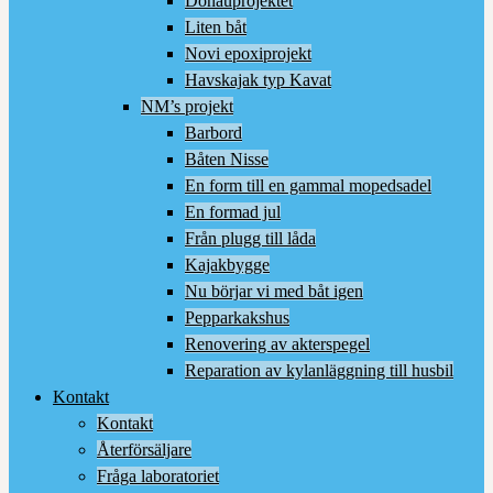
Donauprojektet
Liten båt
Novi epoxiprojekt
Havskajak typ Kavat
NM’s projekt
Barbord
Båten Nisse
En form till en gammal mopedsadel
En formad jul
Från plugg till låda
Kajakbygge
Nu börjar vi med båt igen
Pepparkakshus
Renovering av akterspegel
Reparation av kylanläggning till husbil
Kontakt
Kontakt
Återförsäljare
Fråga laboratoriet