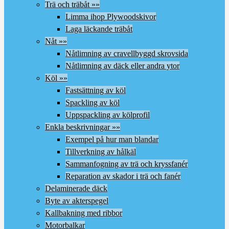
Trä och träbåt »»
Limma ihop Plywoodskivor
Laga läckande träbåt
Nåt »»
Nåtlimning av cravellbyggd skrovsida
Nåtlimning av däck eller andra ytor
Köl »»
Fastsättning av köl
Spackling av köl
Uppspackling av kölprofil
Enkla beskrivningar »»
Exempel på hur man blandar
Tillverkning av hålkäl
Sammanfogning av trä och kryssfanér
Reparation av skador i trä och fanér
Delaminerade däck
Byte av akterspegel
Kallbakning med ribbor
Motorbalkar