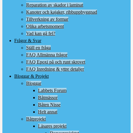
Reparation av skador i laminat
Kanoter och kajaker, ribbuppbyggnad
Tillverkning av formar
Olika arbetsmoment
Vad kan gå fel?
Frågor & Svar
Ställ en fråga
FAQ Allmänna frågor
FAQ Epoxi på och runt skrovet
FAQ Inredning & yttre detaljer
Bloggar & Projekt
Bloggar
Labbets Forum
Båtmässor
Båten Nisse
Helt annat
Båtprojekt
Läsares projekt