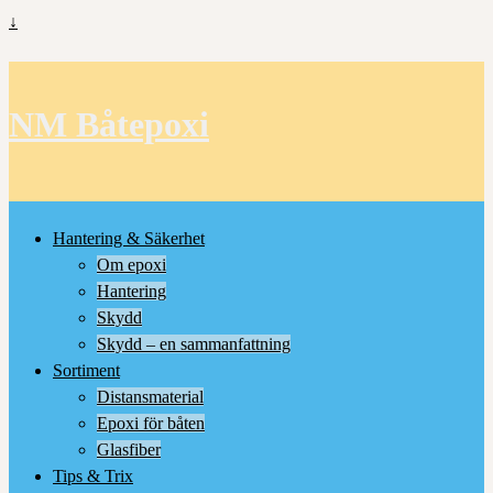
↓
NM Båtepoxi
Hantering & Säkerhet
Om epoxi
Hantering
Skydd
Skydd – en sammanfattning
Sortiment
Distansmaterial
Epoxi för båten
Glasfiber
Tips & Trix